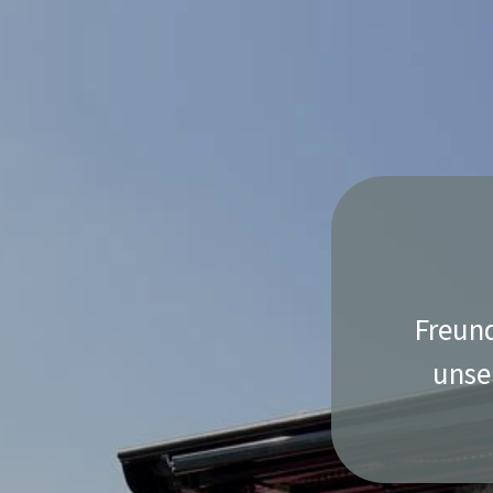
Freund
unse