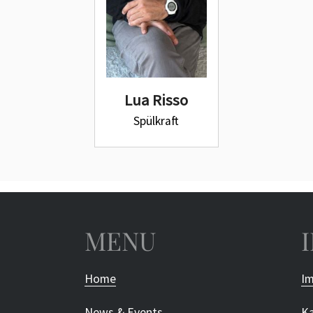
Lua Risso
Spülkraft
MENU
Home
Im
News & Events
Ka