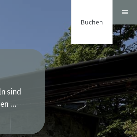
Buchen
ln sind
n ...